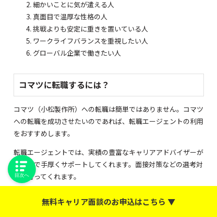
細かいことに気が遣える人
真面目で温厚な性格の人
挑戦よりも安定に重きを置いている人
ワークライフバランスを重視したい人
グローバル企業で働きたい人
コマツに転職するには？
コマツ（小松製作所）への転職は簡単ではありません。コマツ
への転職を成功させたいのであれば、転職エージェントの利用
をおすすめします。
転職エージェントでは、実績の豊富なキャリアアドバイザーが
内定まで手厚くサポートしてくれます。面接対策などの選考対
策も行ってくれます。
目次へ
また、転職エージェントだけの非公開求人をご紹介することも
無料キャリア面談のお申込はこちら ▼
可能です。あなたの希望に合った求人が低倍率で見つかること