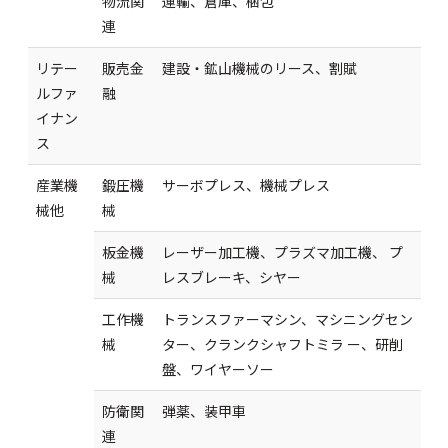
物流関
運輸、倉庫、梱包
連
リテー
販売金
建設・鉱山機械のリース、割賦
ルファ
融
イナン
ス
産業機
鍛圧機
サーボプレス、機械プレス
械他
械
板金機
レーザー加工機、プラズマ加工機、 プ
械
レスブレーキ、シヤー
工作機
トランスファーマシン、マシニングセン
械
ター、クランクシャフトミラ ー、研削
盤、ワイヤーソー
防衛関
弾薬、装甲車
連