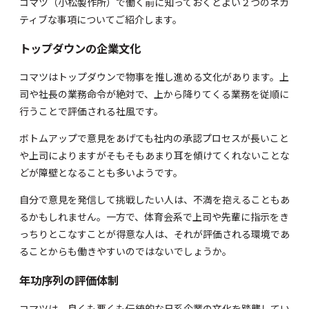
コマツ（小松製作所）で働く前に知っておくとよい２つのネガ
ティブな事項についてご紹介します。
トップダウンの企業文化
コマツはトップダウンで物事を推し進める文化があります。上
司や社長の業務命令が絶対で、上から降りてくる業務を従順に
行うことで評価される社風です。
ボトムアップで意見をあげても社内の承認プロセスが長いこと
や上司によりますがそもそもあまり耳を傾けてくれないことな
どが障壁となることも多いようです。
自分で意見を発信して挑戦したい人は、不満を抱えることもあ
るかもしれません。一方で、体育会系で上司や先輩に指示をき
っちりとこなすことが得意な人は、それが評価される環境であ
ることからも働きやすいのではないでしょうか。
年功序列の評価体制
コマツは、良くも悪くも伝統的な日系企業の文化を踏襲してい