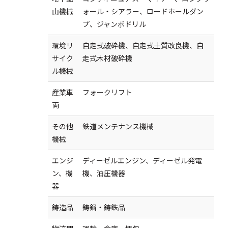
山機械
ォール・シアラー、ロードホールダン
プ、ジャンボドリル
環境リ
自走式破砕機、自走式土質改良機、自
サイク
走式木材破砕機
ル機械
産業車
フォークリフト
両
その他
鉄道メンテナンス機械
機械
エンジ
ディーゼルエンジン、ディーゼル発電
ン、機
機、油圧機器
器
鋳造品
鋳鋼・鋳鉄品