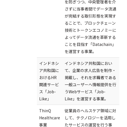
を防ぎつつ、中央管理者を介
さずに当事者間でデータ流通
が完結する取引形態を実現す
ることで、ブロックチェーン
技術とトークンエコノミーに
よってデータ流通を革新する
ことを目指す「Datachain」
を運営する事業。
インドネシ
インドネシア共和国におい
ア共和国に
て、企業の求人広告を制作・
おけるHR
掲載し、それを求職者である
関連サービ
一般ユーザーへ情報提供を行
ス「Job-
うWebサービス「Job-
Like」
Like」を運営する事業。
ThinQ
従業員のヘルスケア領域に対
Healthcare
して、テクノロジーを活用し
事業
たサービスの運営を行う事